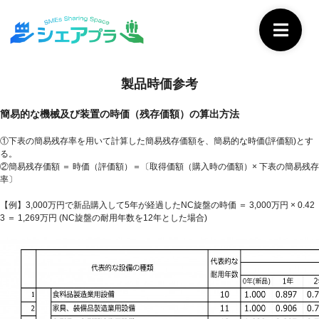
製品時価参考
簡易的な機械及び装置の時価（残存価額）の算出方法
①下表の簡易残存率を用いて計算した簡易残存価額を、簡易的な時価(評価額)とす
る。
②簡易残存価額 ＝ 時価（評価額）＝〔取得価額（購入時の価額）× 下表の簡易残存
率〕
【例】3,000万円で新品購入して5年が経過したNC旋盤の時価 ＝ 3,000万円 × 0.42
3 ＝ 1,269万円 (NC旋盤の耐用年数を12年とした場合)