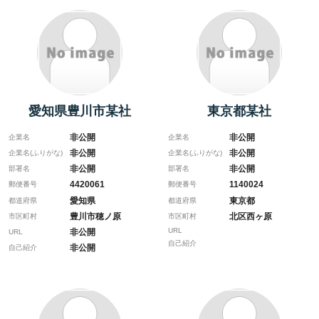
愛知県豊川市某社
東京都某社
非公開
非公開
企業名
企業名
非公開
非公開
企業名(ふりがな)
企業名(ふりがな)
非公開
非公開
部署名
部署名
4420061
1140024
郵便番号
郵便番号
愛知県
東京都
都道府県
都道府県
豊川市穂ノ原
北区西ヶ原
市区町村
市区町村
URL
非公開
URL
自己紹介
非公開
自己紹介