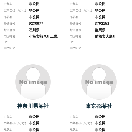
非公開
非公開
企業名
企業名
非公開
非公開
企業名(ふりがな)
企業名(ふりがな)
非公開
非公開
部署名
部署名
9230977
3792152
郵便番号
郵便番号
石川県
群馬県
都道府県
都道府県
小松市額見町工業団地
前橋市大島町
市区町村
市区町村
URL
URL
自己紹介
自己紹介
神奈川県某社
東京都某社
非公開
非公開
企業名
企業名
非公開
非公開
企業名(ふりがな)
企業名(ふりがな)
非公開
非公開
部署名
部署名