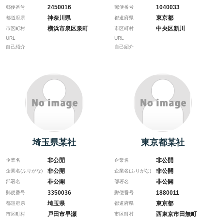
2450016
1040033
郵便番号
郵便番号
神奈川県
東京都
都道府県
都道府県
横浜市泉区泉町
中央区新川
市区町村
市区町村
URL
URL
自己紹介
自己紹介
埼玉県某社
東京都某社
非公開
非公開
企業名
企業名
非公開
非公開
企業名(ふりがな)
企業名(ふりがな)
非公開
非公開
部署名
部署名
3350036
1880011
郵便番号
郵便番号
埼玉県
東京都
都道府県
都道府県
戸田市早瀬
西東京市田無町
市区町村
市区町村