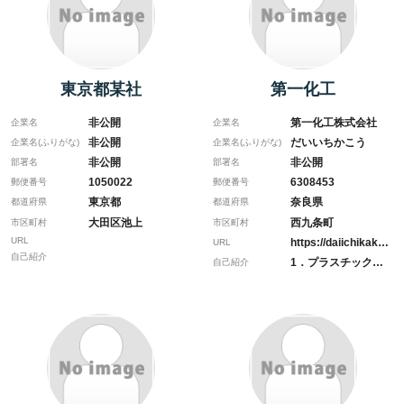
東京都某社
第一化工
非公開
第一化工株式会社
企業名
企業名
非公開
だいいちかこう
企業名(ふりがな)
企業名(ふりがな)
非公開
非公開
部署名
部署名
1050022
6308453
郵便番号
郵便番号
東京都
奈良県
都道府県
都道府県
大田区池上
西九条町
市区町村
市区町村
URL
https://daiichikako…
URL
自己紹介
1．プラスチックボト…
自己紹介