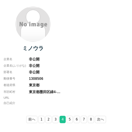
ミノウラ
非公開
企業名
非公開
企業名(ふりがな)
非公開
部署名
1308506
郵便番号
東京都
都道府県
東京都墨田区緑4-39-…
市区町村
URL
自己紹介
前へ
1
2
3
4
5
6
7
8
次へ