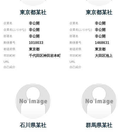
東京都某社
東京都某社
非公開
非公開
企業名
企業名
非公開
非公開
企業名(ふりがな)
企業名(ふりがな)
非公開
非公開
部署名
部署名
1010033
1468631
郵便番号
郵便番号
東京都
東京都
都道府県
都道府県
千代田区神田岩本町
大田区池上
市区町村
市区町村
URL
URL
自己紹介
自己紹介
石川県某社
群馬県某社