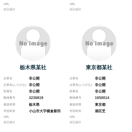
URL
URL
自己紹介
自己紹介
栃木県某社
東京都某社
非公開
非公開
企業名
企業名
非公開
非公開
企業名(ふりがな)
企業名(ふりがな)
非公開
非公開
部署名
部署名
3230819
1050014
郵便番号
郵便番号
栃木県
東京都
都道府県
都道府県
小山市大字横倉新田
港区芝
市区町村
市区町村
URL
URL
自己紹介
自己紹介