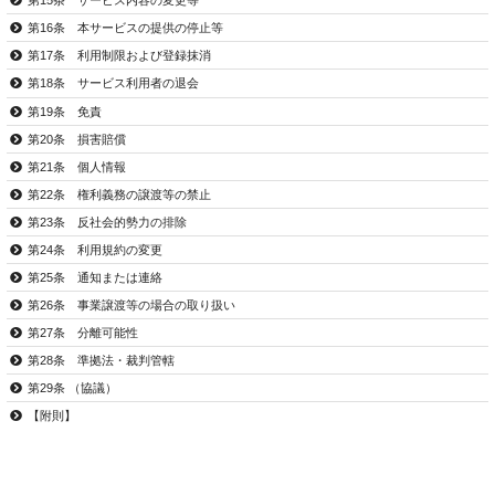
第15条 サービス内容の変更等
第16条 本サービスの提供の停止等
第17条 利用制限および登録抹消
第18条 サービス利用者の退会
第19条 免責
第20条 損害賠償
第21条 個人情報
第22条 権利義務の譲渡等の禁止
第23条 反社会的勢力の排除
第24条 利用規約の変更
第25条 通知または連絡
第26条 事業譲渡等の場合の取り扱い
第27条 分離可能性
第28条 準拠法・裁判管轄
第29条 （協議）
【附則】