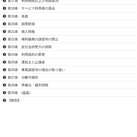
第17条 利用制限および登録抹消
第18条 サービス利用者の退会
第19条 免責
第20条 損害賠償
第21条 個人情報
第22条 権利義務の譲渡等の禁止
第23条 反社会的勢力の排除
第24条 利用規約の変更
第25条 通知または連絡
第26条 事業譲渡等の場合の取り扱い
第27条 分離可能性
第28条 準拠法・裁判管轄
第29条 （協議）
【附則】