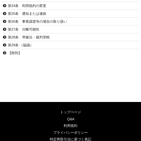
第24条 利用規約の変更
第25条 通知または連絡
第26条 事業譲渡等の場合の取り扱い
第27条 分離可能性
第28条 準拠法・裁判管轄
第29条 （協議）
【附則】
トップページ
Q&A
利用規約
プライバシーポリシー
特定商取引法に基づく表記