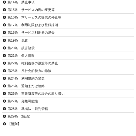
第14条 禁止事項
第15条 サービス内容の変更等
第16条 本サービスの提供の停止等
第17条 利用制限および登録抹消
第18条 サービス利用者の退会
第19条 免責
第20条 損害賠償
第21条 個人情報
第22条 権利義務の譲渡等の禁止
第23条 反社会的勢力の排除
第24条 利用規約の変更
第25条 通知または連絡
第26条 事業譲渡等の場合の取り扱い
第27条 分離可能性
第28条 準拠法・裁判管轄
第29条 （協議）
【附則】